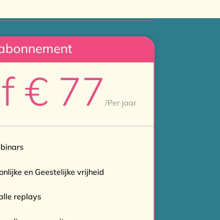
rabonnement
f € 77
/
Per jaar
ebinars
nlijke en Geestelijke vrijheid
lle replays