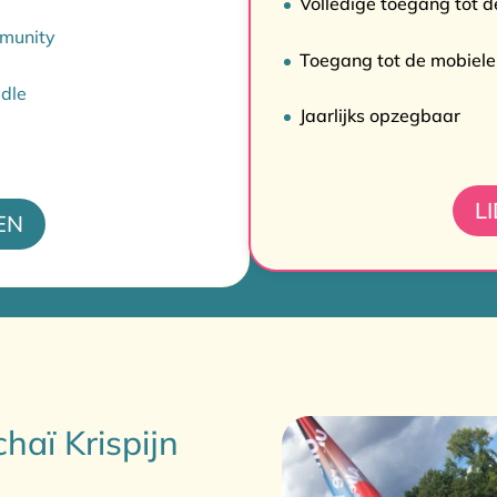
Volledige toegang tot 
mmunity
Toegang tot de mobiel
ddle
Jaarlijks opzegbaar
L
EN
aï Krispijn