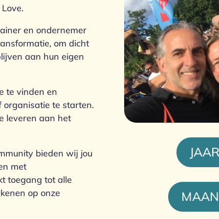
 Love.
trainer en ondernemer
ransformatie, om dicht
 blijven aan hun eigen
e te vinden en
organisatie te starten.
e leveren aan het
JAA
mmunity bieden wij jou
men met
t toegang tot alle
rekenen op onze
MAAN