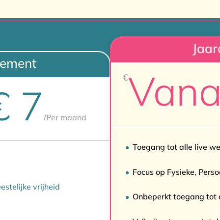
Jaa
ement
Vana
€
€ 7
/
Per maand
Toegang tot alle live w
Focus op Fysieke, Persoo
stelijke vrijheid
Onbeperkt toegang tot a