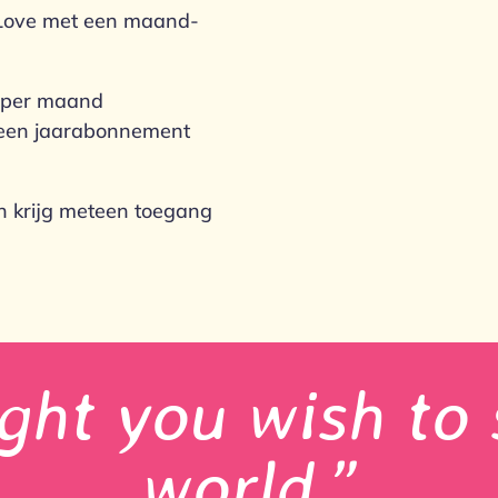
f Love met een maand-
- per maand
k een jaarabonnement
en krijg meteen toegang
ght you wish to 
world.”