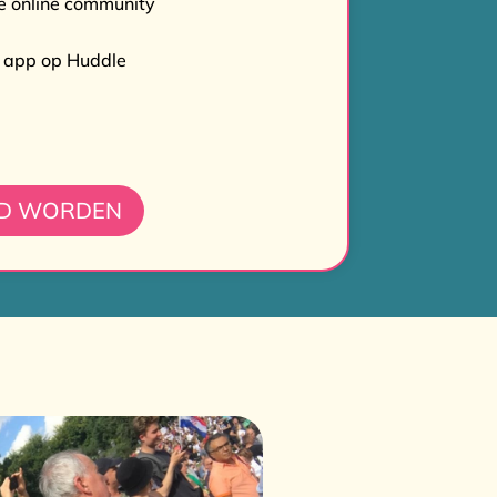
de online community
e app op Huddle
ID WORDEN