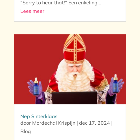
“Sorry to hear that!” Een enkeling...
Lees meer
Nep Sinterklaas
door
Mordechai Krispijn
|
dec 17, 2024
|
Blog