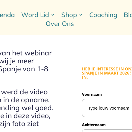
enda
Word Lid
Shop
Coaching
Bl
Over Ons
 van het webinar
wij je meer
n Spanje van 1-8
HEB JE INTERESSE IN ON
SPANJE IN MAART 2026
IN.
 werd de video
Voornaam
n in de opname.
zending wel goed.
e in deze video,
ijn foto ziet
Achternaam