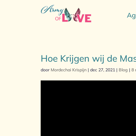
Ag
Hoe Krijgen wij de Ma
door
Mordechai Krispijn
|
dec 27, 2021
|
Blog
|
8 