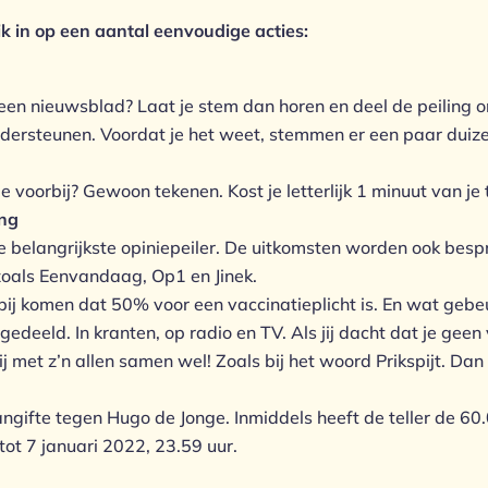
 in op een aantal eenvoudige acties:
 een nieuwsblad? Laat je stem dan horen en deel de peiling o
ersteunen. Voordat je het weet, stemmen er een paar duize
e voorbij? Gewoon tekenen. Kost je letterlijk 1 minuut van je t
ng
 de belangrijkste opiniepeiler. De uitkomsten worden ook besp
oals Eenvandaag, Op1 en Jinek.
ij komen dat 50% voor een vaccinatieplicht is. En wat gebeu
edeeld. In kranten, op radio en TV. Als jij dacht dat je geen
wij met z’n allen samen wel! Zoals bij het woord Prikspijt. Dan
angifte tegen Hugo de Jonge. Inmiddels heeft de teller de 
ot 7 januari 2022, 23.59 uur.