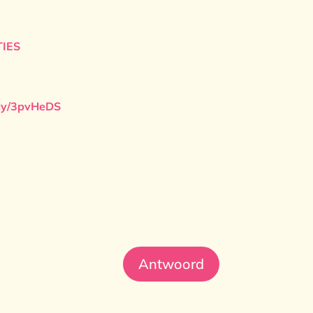
IES
t.ly/3pvHeDS
Antwoord