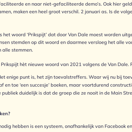
ciliteerde en naar niet-gefaciliteerde demo’s. Ook hier geldt,
amen, maken een heel groot verschil. 2 januari as. Is de vo
s het woord ‘Prikspijt’ dat door Van Dale moest worden uit
ensen stemden op dit woord en daarmee versloeg het alle v
 alle stemmen.
Het enige punt is, het zijn toevalstreffers. Waar wij nu bij to
f en toe ‘een succesje’ boeken, maar voortdurend construct
publiek duidelijk is dat de groep die ze nooit in de Main St
kken?
j nodig hebben is een systeem, onafhankelijk van Facebook e